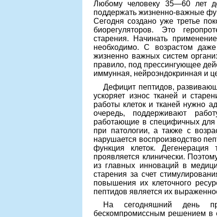
Любому человеку 35—60 лет до
поддержать жизненно-важные фун
Сегодня создано уже третье по
биорегуляторов. Это геропро
старения. Начинать применение
необходимо. С возрастом даже
жизненно важных систем организ
правило, под прессингующее дей
иммунная, нейроэндокринная и ц
Дефицит пептидов, развивающ
ускоряет износ тканей и старен
работы клеток и тканей нужно ад
очередь, поддерживают рабо
работающие в специфичных для н
при патологии, а также с возра
нарушается воспроизводство пепт
функция клеток. Дегенерация т
проявляется клинически. Поэтом
из главных инноваций в медиц
старения за счет стимулировани
повышения их клеточного ресу
пептидов является их выраженно
На сегодняшний день пр
бескомпромиссным решением в о