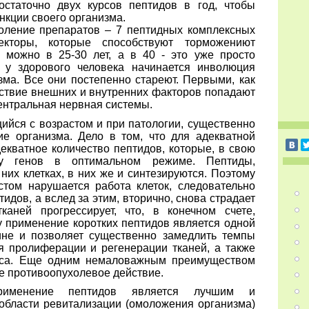
статочно двух курсов пептидов в год, чтобы
кции своего организма.
коление препаратов – 7 пептидных комплексных
текторы, которые способствуют торможениют
 можно в 25-30 лет, а в 40 - это уже просто
 у здорового человека начинается инволюция
ма. Все они постепенно стареют. Первыми, как
ствие внешних и внутренних факторов попадают
ентральная нервная системы.
ийся с возрастом и при патологии, существенно
ие организма. Дело в том, что для адекватной
екватное количество пептидов, которые, в свою
ту генов в оптимальном режиме. Пептиды,
их клетках, в них же и синтезируются. Поэтому
стом нарушается работа клеток, следовательно
идов, а вслед за этим, вторично, снова страдает
каней прогрессирует, что, в конечном счете,
у применение коротких пептидов является одной
ине и позволяет существенно замедлить темпы
я пролиферации и регенерации тканей, а также
рса. Еще одним немаловажным преимуществом
е противоопухолевое действие.
именение пептидов является лучшим и
бласти ревитализации (омоложения организма)