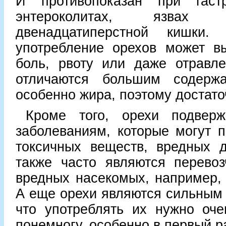
И противопоказан при гастр
энтероколитах, язвах
двенадцатиперстной кишки.
употребление орехов может вы
боль, рвоту или даже отравле
отличаются большим содерж
особенно жира, поэтому достат
Кроме того, орехи подвер
заболеваниям, которые могут п
токсичных веществ, вредных д
также часто являются перевоз
вредных насекомых, например, 
А еще орехи являются сильным 
что употреблять их нужно оче
понемногу, особенно в первый р